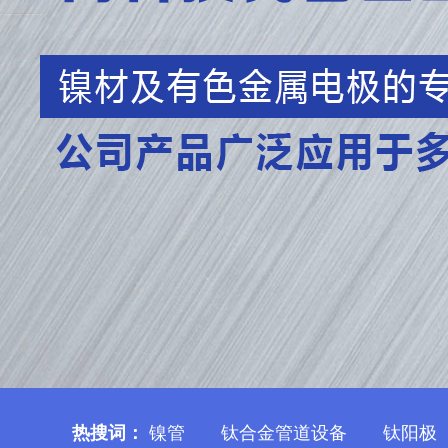
热搜词：
镍管
钛合金管道设备
钛阳极