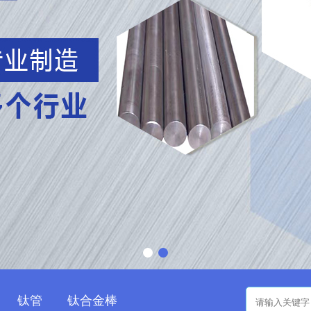
钛管
钛合金棒