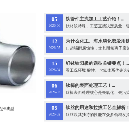
05
钛管件主流加工工艺介绍！...
2026-06
钛材较特殊，工艺直接决定质量、强度、耐
12
为什么化工、海水淡化都爱用钛管
2026-05
1. 超强耐腐蚀性，尤其耐氯离子腐蚀 
15
钌铱钛阳极的选型关键要点！...
2026-04
看工况环境 酸性、含氯体系优先选钌铱
06
钛棒的表面处理工艺！...
2026-03
钛棒表面处理核心是去氧化、去污染层、
05
钛丝的用途和拉拔工艺全解析！.
 ......
2026-02
钛丝以其独特的性能在众多领域发挥着