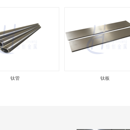
钛管
钛板