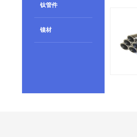
钛管件
镍材