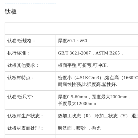
------------------------
钛板
钛卷/板规格：
厚度δ0.1～δ60
执行标准：
GB/T 3621-2007，ASTM B265，
钛板其他要求：
板面平整
,
可折弯
,
可冲压
.
钛板材特点：
密度小（
4.51KG/m3
）
,
熔点高（
1660
℃
耐腐蚀性强
,
比强度高
,
塑性好
.
钛卷/板尺寸:
厚度0.5-60mm，宽度最大2000mm，
长度最大12000mm
钛板材生产状态：
热加工状态（
R
） 冷加工状态（
Y
） 
钛板材表面处理：
酸洗面，喷砂 ，抛光