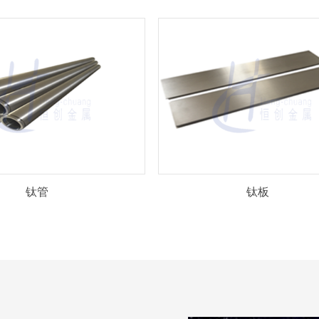
钛管
钛板