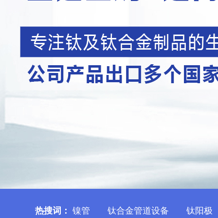
热搜词：
镍管
钛合金管道设备
钛阳极