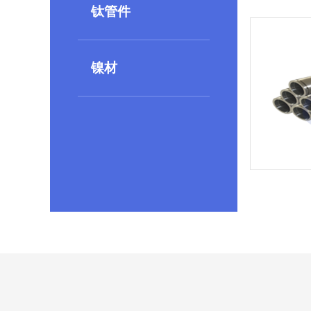
钛管件
镍材