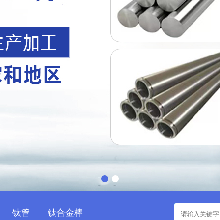
钛管
钛合金棒