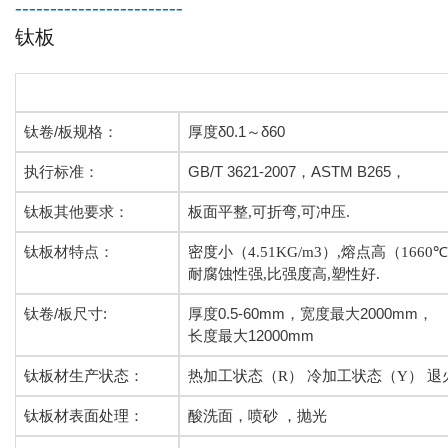
------------------------
钛板
钛卷/板规格：
厚度δ0.1～δ60
执行标准：
GB/T 3621-2007，ASTM B265，
钛板其他要求：
板面平整
,
可折弯
,
可冲压
.
钛板材特点：
密度小（
4.51KG/m3
）
,
熔点高（
1660
℃
耐腐蚀性强
,
比强度高
,
塑性好
.
钛卷/板尺寸:
厚度0.5-60mm，宽度最大2000mm，
长度最大12000mm
钛板材生产状态：
热加工状态（
R
） 冷加工状态（
Y
） 
钛板材表面处理：
酸洗面，喷砂 ，抛光